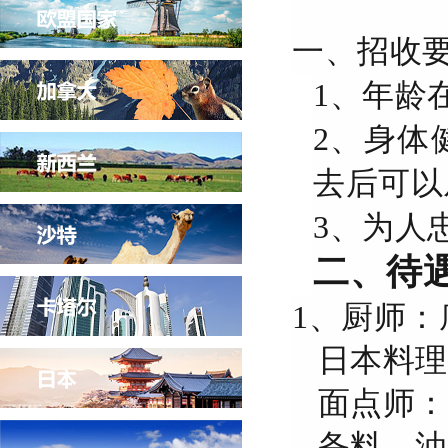
一、招收
1、年龄
2、身体
去后可以
3、为人
二、待
1、厨师：
日本料理厨师
面点师：1
备料、油锅