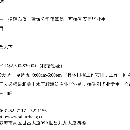
裕廊
主！招聘岗位：建筑公司预算员！可接受应届毕业生！
男
岁及以下
D$2,500-$3000+（根据经验）
天 周一至周五 9:00am-6:00pm （具体根据工作安排，工作时
工人必须是相关土木工程建筑专业毕业的，接受刚毕业学生，会
三巴旺
0631-5227117，
5221156
:www.sdjinzheng.cn
威海市高区世昌大道99A世昌九九大厦四楼