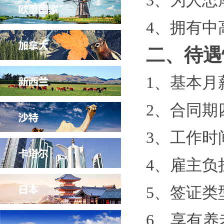
3、为人
4、拥有中
二、待遇
1、基本月薪
2、合同期
3、
工作时
4
、雇主负
5、签证类
6、享有