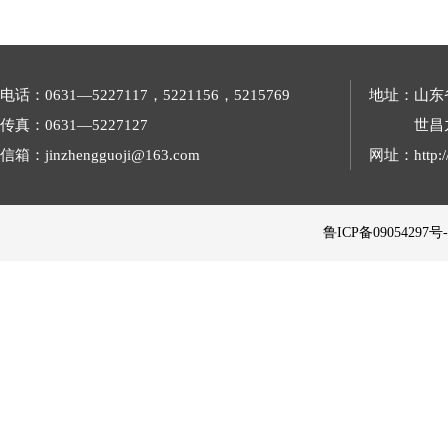
电话：0631—5227117，5221156，5215769
地址：山东
传真：0631—5227127
世昌
信箱：jinzhengguoji@163.com
网址：http://
 鲁ICP备09054297号-