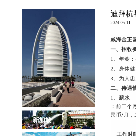
迪拜杭帮
2024-05-11
威海金正
一、招收
1、年龄：
2、身体
3、为人
二、待遇
1、
薪水
：前二个月
民币/月，
工作时