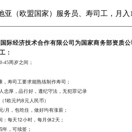
地亚（欧盟国家）服务员、寿司工，月入1
正国际经济技术合作有限公司为国家商务部资质公
工：
0-
45
周岁之间；
康，寿司工要求能熟练制作寿司；
为人忠厚，品行好，遵纪守法，无犯罪记录
（1欧元约8元人民币）
元/月，包吃住，
做好均有涨薪；
间：每天12小时，每月休2天；
四年，可续签；